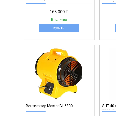
осевой 
165 000 ₸
В наличии
Купить
SHT-40
Вентилятор Master BL 6800
SHT-40 
продув