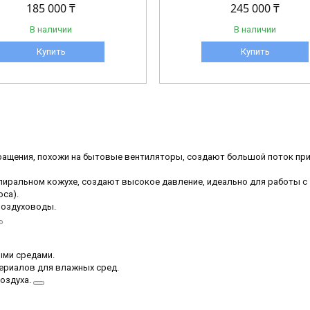
185 000 ₸
245 000 ₸
В наличии
В наличии
Купить
Купить
ащения, похожи на бытовые вентиляторы, создают большой поток пр
пиральном кожухе, создают высокое давление, идеально для работы с
са).
воздуховоды.
ми средами.
ериалов для влажных сред.
оздуха.