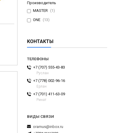
Производитель
MASTER
1
ONE
13
КОНТАКТЫ
+7 (707) 555-43-83
Руслан
+7 (778) 002-96-16
Ерлан
+7 (701) 411-63-09
Ринат
oramus@inbox.ru