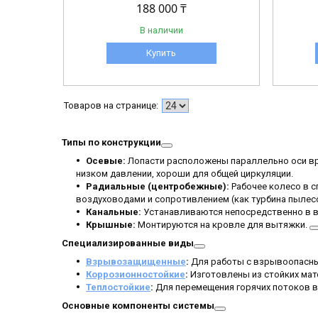
188 000 ₸
В наличии
Купить
Типы по конструкции
Осевые:
Лопасти расположены параллельно оси вр
низком давлении, хороши для общей циркуляции.
Радиальные (центробежные):
Рабочее колесо в с
воздуховодами и сопротивлением (как турбина пылесо
Канальные:
Устанавливаются непосредственно в 
Крышные:
Монтируются на кровле для вытяжки.
Специализированные виды
Взрывозащищенные
:
Для работы с взрывоопасны
Коррозионностойкие
:
Изготовлены из стойких мат
Теплостойкие
:
Для перемещения горячих потоков в
Основные компоненты системы