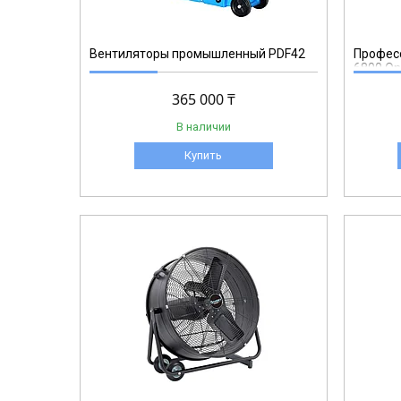
Вентиляторы промышленный PDF42
Профес
6800 On
365 000 ₸
В наличии
Купить
CTF36