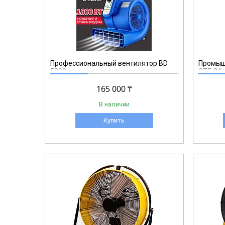
CTF24
Профессиональный вентилятор BD
Промыш
5000 для для ковров и полов
CTF-24
165 000 ₸
В наличии
Купить