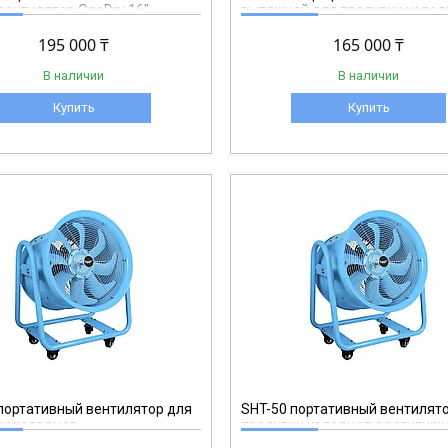
вентилятор OneDry 16"
вытяжной для продувки коло
(для дегазации) 350 мм перен
195 000 ₸
SHT-35
165 000 ₸
В наличии
В наличии
Купить
Купить
SHT-50
портативный вентилятор для
SHT-50 портативный вентилят
ки колодцев
продувки колодцев с регулир
стойкой