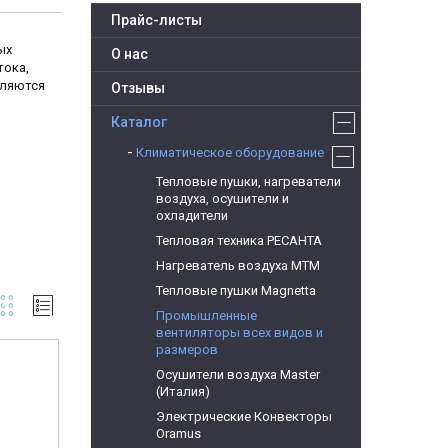
Прайс-листы
ых
О нас
тока,
вляются
Отзывы
Каталог
Климатическое оборудование
Тепловые пушки, нагреватели
воздуха, осушители и
охладители
Тепловая техника РЕСАНТА
Нагреватель воздуха МТМ
Тепловые пушки Magnetta
Промышленные
вентиляторы всех видов и
размеров
Осушители воздуха Master
(Италия)
Электрические Конвекторы
Oramus