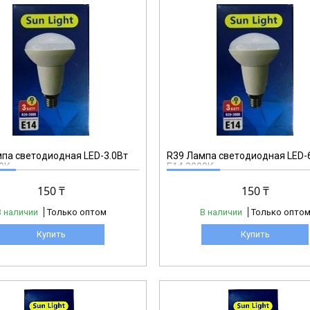
R39
па светодиодная LED-3.0Вт
R39 Лампа светодиодная LED-
0К
Е14 3000К
150 ₸
150 ₸
В наличии
Только оптом
В наличии
Только опто
Купить
Купить