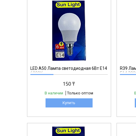
R39
LED A50 Лампа светодиодная 6Вт Е14
R39 Лам
6000К
Е14 300
150 ₸
В наличии
Только оптом
Купить