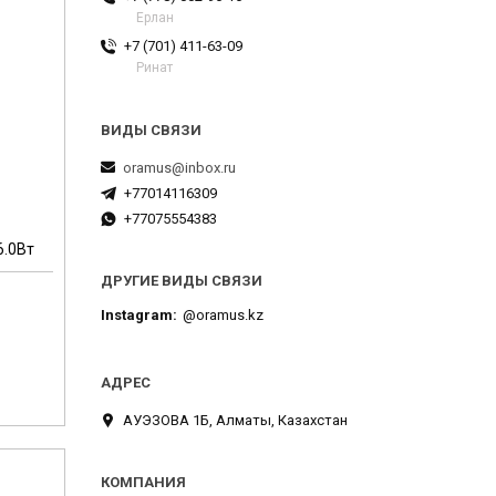
Ерлан
+7 (701) 411-63-09
Ринат
oramus@inbox.ru
+77014116309
+77075554383
6.0Вт
ДРУГИЕ ВИДЫ СВЯЗИ
Instagram
@oramus.kz
м
АУЭЗОВА 1Б, Алматы, Казахстан