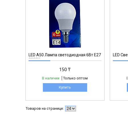
C37Е14
LED A50 Лампа светодиодная 6Вт Е27
LED Све
3000К
150 ₸
В наличии
Только оптом
Купить