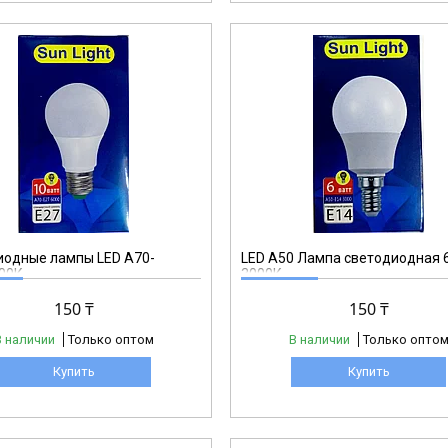
A50
иодные лампы LED А70-
LED A50 Лампа светодиодная 
00К
3000К
150 ₸
150 ₸
В наличии
Только оптом
В наличии
Только опто
Купить
Купить