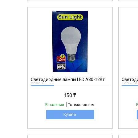
A70
Светодиодные лампы LED А80-12Вт.
Светод
3000К
10Вт.60
150 ₸
В наличии
Только оптом
Купить