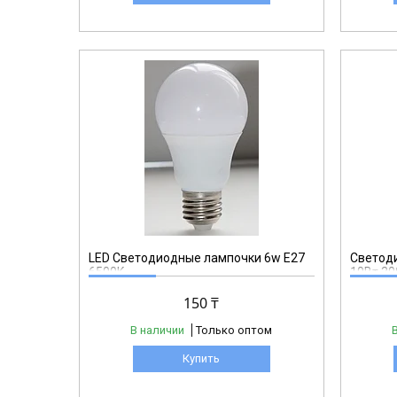
A70
LED Светодиодные лампочки 6w E27
Светод
6500K.
10Вт.30
150 ₸
В наличии
Только оптом
Купить