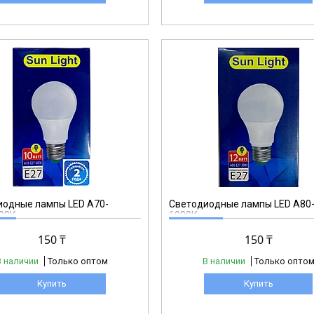
A80
иодные лампы LED А70-
Светодиодные лампы LED А80-
00К
6000К
150 ₸
150 ₸
В наличии
Только оптом
В наличии
Только опто
Купить
Купить