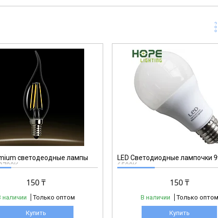
emium светодеодные лампы
LED Светодиодные лампочки 9
2700K
6500K.
150 ₸
150 ₸
В наличии
Только оптом
В наличии
Только опто
Купить
Купить