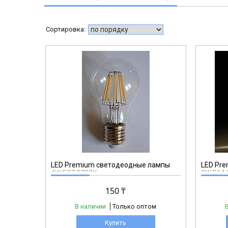
LED Premium светодеодные лампы
LED Pr
4W E27 2700K
2W E14 
150 ₸
В наличии
Только оптом
Купить