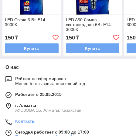
LED Свеча 6 Вт. Е14
LED A50 Лампа
LED 
3000К
светодиодная 6Вт Е14
300
3000К
150
150
150
₸
₸
Купить
Купить
О нас
Рейтинг не сформирован
Менее 5 отзывов за последний год
Работает с 25.05.2015
г. Алматы
АУЭЗОВА 1Б, Алматы, Казахстан
Контакты
Сегодня работает с 09:00 до 17:00