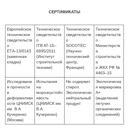
СЕРТИФИКАТЫ
Европейское
Техническое
Техническое
Техническое
техническое
свидетельств
свидетельств
свидетельств
свидетельств
о
о
о
о
ITB AT-15–
SOCOTEC
Министерств
ЕТА-13/0143
6895/2011
(Научно-
а
(каменная
(Институт
технический
строительств
кладка)
строительной
центр,
а
техники)
Франция)
и ЖКХ РФ №
4463–15
Исследовани
Испытания
Не содержит
Экологическа
я прочности
на
стирол.
я маркировка
и
морозоустойч
Экологически
А+
деформативн
ивость
нейтральный
(выделение
ости ЦНИИСК
(ЦНИИСК им.
продукт
летучих
им. В.А.
В.А.
органических
Кучеренко
Кучеренко)
соединений)
(Москва)