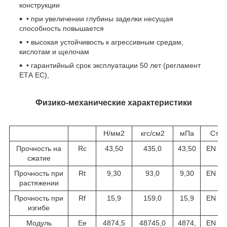
конструкции
• при увеличении глубины заделки несущая
способность повышается
• высокая устойчивость к агрессивным средам,
кислотам и щелочам
• гарантийный срок эксплуатации 50 лет (регламент
ЕТА ЕС),
Физико-механические характеристики
Н/мм2
кгс/см2
мПа
Стан
Прочность на
Rc
43,50
435,0
43,50
EN IS
сжатие
Прочность при
Rt
9,30
93,0
9,30
EN IS
растяжении
Прочность при
Rf
15,9
159,0
15,9
EN IS
изгибе
Модуль
Ee
4874,5
48745,0
4874,
EN IS