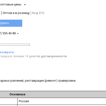
 оптовые цены
Оптом и в розницу
Код:
E12
Купить
7) 555-43-83
н
овара в течение 14 дней
по договоренности
арных усилений, реставрация (ремонт) гравировки.
Основные
Россия