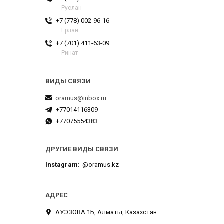
Руслан
+7 (778) 002-96-16
Ерлан
+7 (701) 411-63-09
Ринат
oramus@inbox.ru
+77014116309
+77075554383
ДРУГИЕ ВИДЫ СВЯЗИ
Instagram
@oramus.kz
АУЭЗОВА 1Б, Алматы, Казахстан