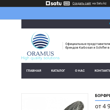
Создать сайт
на Satu.kz
Официальные представител
брендов Karbosan и Schifler в
ГЛАВНАЯ
КАТАЛОГ
О НАС
КОНТАКТ
БОРФРЕ
от
4 