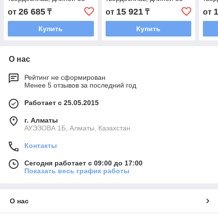
мм и Ø 41 мм.
мм и Ø 13 мм..
мм и
26 685
15 921
от
₸
от
₸
от
Купить
Купить
О нас
Рейтинг не сформирован
Менее 5 отзывов за последний год
Работает с 25.05.2015
г. Алматы
АУЭЗОВА 1Б, Алматы, Казахстан
Контакты
Сегодня работает с 09:00 до 17:00
Показать весь график работы
О нас