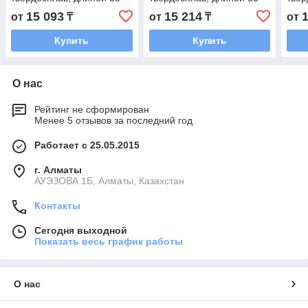
мм и Ø 15 мм.
мм и Ø 16 мм.
мм и
15 093
15 214
от
₸
от
₸
от
Купить
Купить
О нас
Рейтинг не сформирован
Менее 5 отзывов за последний год
Работает с 25.05.2015
г. Алматы
АУЭЗОВА 1Б, Алматы, Казахстан
Контакты
Сегодня выходной
Показать весь график работы
О нас