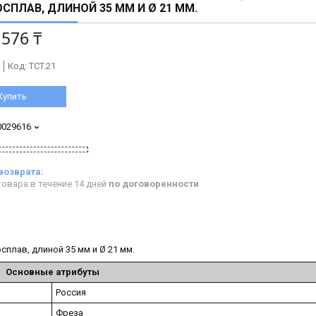
СПЛАВ, ДЛИНОЙ 35 ММ И Ø 21 ММ.
 576 ₸
Код:
TCT.21
Купить
0029616
овара в течение 14 дней
по договоренности
плав, длиной 35 мм и Ø 21 мм.
Основные атрибуты
Россия
Фреза