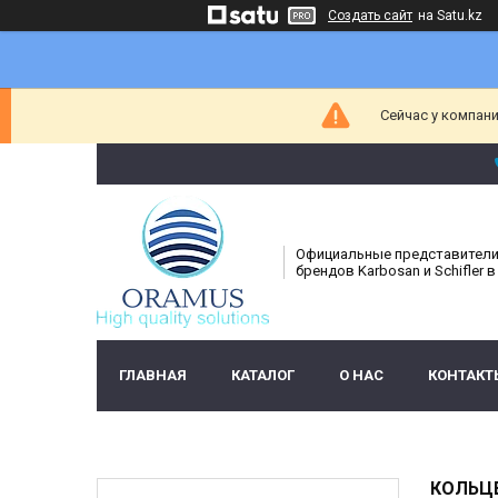
Создать сайт
на Satu.kz
Сейчас у компани
Официальные представител
брендов Karbosan и Schifler в
ГЛАВНАЯ
КАТАЛОГ
О НАС
КОНТАКТ
КОЛЬЦЕ