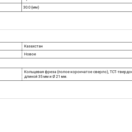
30.0 (мм)
Казахстан
Новое
Кольцевая фреза (полое корончатое сверло), ТСТ-твердо
длиной 35 мм и Ø 21 мм.