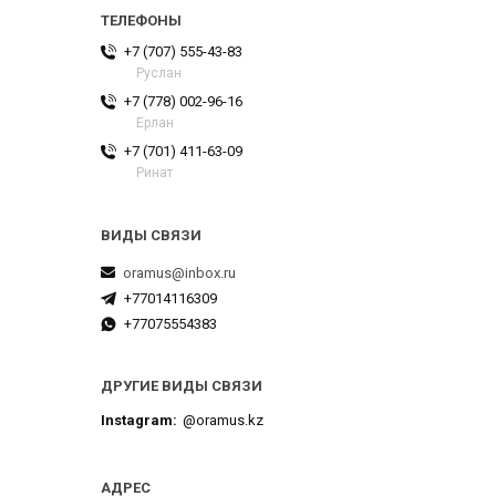
+7 (707) 555-43-83
Руслан
+7 (778) 002-96-16
Ерлан
+7 (701) 411-63-09
Ринат
oramus@inbox.ru
+77014116309
+77075554383
ДРУГИЕ ВИДЫ СВЯЗИ
Instagram
@oramus.kz