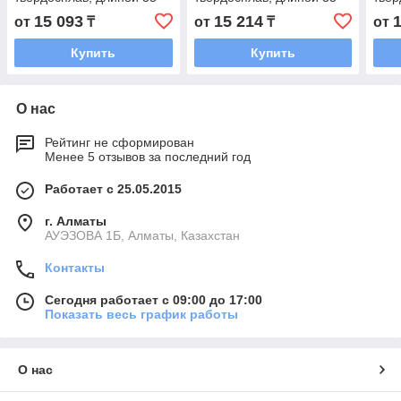
мм и Ø 15 мм.
мм и Ø 16 мм.
мм и
15 093
15 214
от
₸
от
₸
от
Купить
Купить
О нас
Рейтинг не сформирован
Менее 5 отзывов за последний год
Работает с 25.05.2015
г. Алматы
АУЭЗОВА 1Б, Алматы, Казахстан
Контакты
Сегодня работает с 09:00 до 17:00
Показать весь график работы
О нас