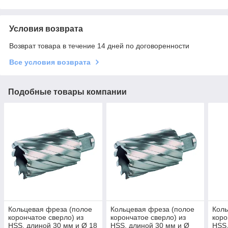
Условия возврата
Возврат товара в течение 14 дней по договоренности
Все условия возврата
Подобные товары компании
Кольцевая фреза (полое
Кольцевая фреза (полое
Коль
корончатое сверло) из
корончатое сверло) из
коро
HSS, длиной 30 мм и Ø 18
HSS, длиной 30 мм и Ø
HSS,