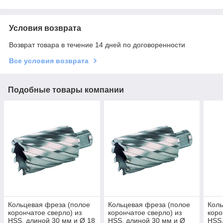
Условия возврата
Возврат товара в течение 14 дней по договоренности
Все условия возврата
Подобные товары компании
Кольцевая фреза (полое
Кольцевая фреза (полое
Коль
корончатое сверло) из
корончатое сверло) из
коро
HSS, длиной 30 мм и Ø 18
HSS, длиной 30 мм и Ø
HSS,