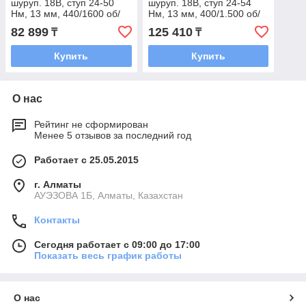
шуруп. 18В, ступ 24-50
шуруп. 18В, ступ 24-54
Нм, 13 мм, 440/1600 об/
Нм, 13 мм, 400/1.500 об/
мин, 2х2.0 Ач, з/у, 1.2 кг,
мин, 1х1,5/1х4,0Ач, з/у, 1.6
82 899
125 410
₸
₸
сумка
кг, бита, руко
Купить
Купить
О нас
Рейтинг не сформирован
Менее 5 отзывов за последний год
Работает с 25.05.2015
г. Алматы
АУЭЗОВА 1Б, Алматы, Казахстан
Контакты
Сегодня работает с 09:00 до 17:00
Показать весь график работы
О нас