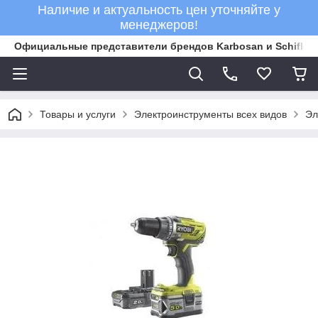
Наличие и актуальность цен уточняйте у
менеджеров!
Официальные представители брендов Karbosan и Schifler 
Товары и услуги
Электроинструменты всех видов
Эл