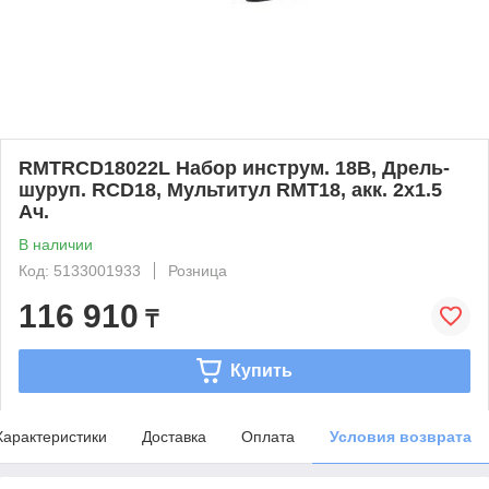
RMTRCD18022L Набор инструм. 18В, Дрель-
шуруп. RCD18, Мультитул RMT18, акк. 2x1.5
Aч.
В наличии
Код: 5133001933
Розница
116 910
₸
Купить
Характеристики
Доставка
Оплата
Условия возврата