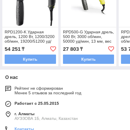
RPD1200-K Ударная
RPD500-G Ударная дрель,
RPD
дрель, 1200 Вт, 1200/3200
500 Вт, 3000 об/мин,
дрел
об/мин, 19200/51200 уд/
50000 уд/мин, 13 мм, вес
об/м
мин, 13 мм, вес 3,0 кг,
1,6 кг, рукоятка
мин,
54 251
27 803
53 
₸
₸
свет, рукоятка рев
свет
Купить
Купить
О нас
Рейтинг не сформирован
Менее 5 отзывов за последний год
Работает с 25.05.2015
г. Алматы
АУЭЗОВА 1Б, Алматы, Казахстан
Контакты