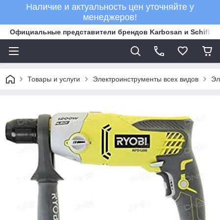
Наличие и актуальность цен уточняйте у
менеджеров!
Официальные представители брендов Karbosan и Schifler 
Товары и услуги
Электроинструменты всех видов
Эл