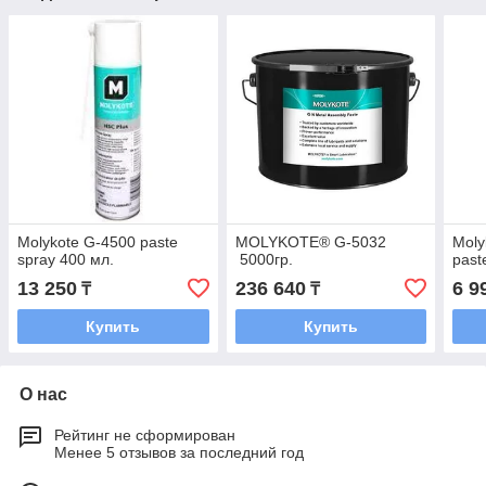
Molykote G-4500 paste
MOLYKOTE® G-5032
Moly
spray 400 мл.
5000гр.
past
13 250
236 640
6 9
₸
₸
Купить
Купить
О нас
Рейтинг не сформирован
Менее 5 отзывов за последний год