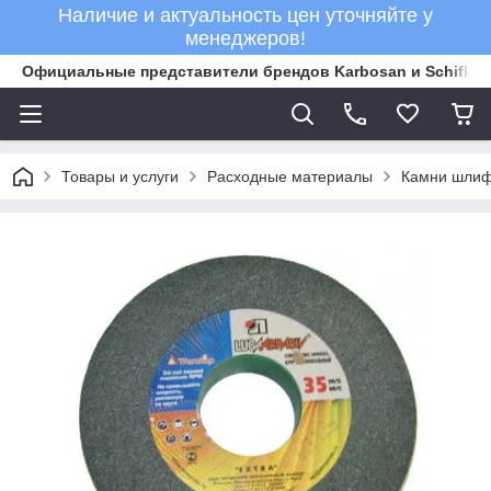
Наличие и актуальность цен уточняйте у
менеджеров!
Официальные представители брендов Karbosan и Schifler 
Товары и услуги
Расходные материалы
Камни шли