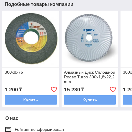
Подобные товары компании
300х8х76
Алмазный Диск Сплошной
300
Rodex Turbo 300x1,8х22,2
mm
1 200
15 230
1 2
₸
₸
Купить
Купить
О нас
Рейтинг не сформирован