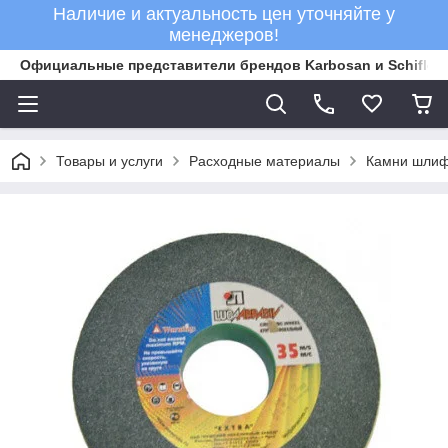
Наличие и актуальность цен уточняйте у
менеджеров!
Официальные представители брендов Karbosan и Schifler 
Товары и услуги
Расходные материалы
Камни шли