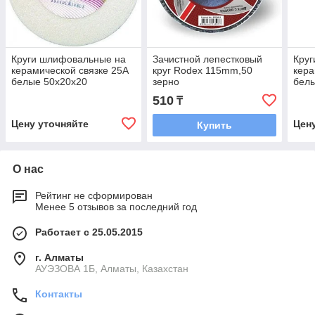
Круги шлифовальные на
Зачистной лепестковый
Кру
керамической связке 25А
круг Rodex 115mm,50
кера
белые 50х20х20
зерно
бел
510
₸
Цену уточняйте
Цен
Купить
О нас
Рейтинг не сформирован
Менее 5 отзывов за последний год
Работает с 25.05.2015
г. Алматы
АУЭЗОВА 1Б, Алматы, Казахстан
Контакты