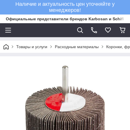
Наличие и актуальность цен уточняйте у
менеджеров!
Официальные представители брендов Karbosan и Schifler 
Товары и услуги
Расходные материалы
Коронки, ф