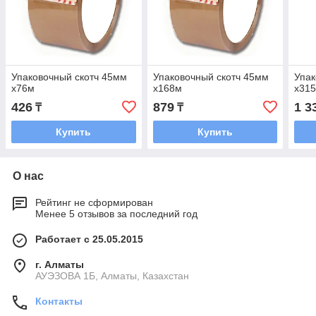
Упаковочный скотч 45мм
Упаковочный скотч 45мм
Упак
х76м
х168м
х31
426
879
1 3
₸
₸
Купить
Купить
О нас
Рейтинг не сформирован
Менее 5 отзывов за последний год
Работает с 25.05.2015
г. Алматы
АУЭЗОВА 1Б, Алматы, Казахстан
Контакты