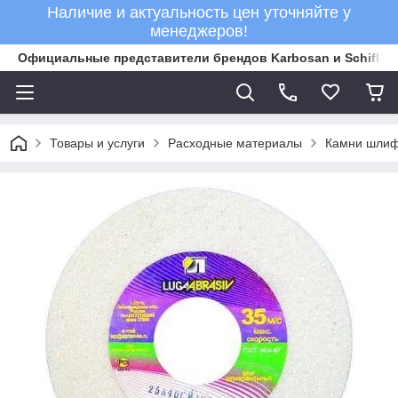
Наличие и актуальность цен уточняйте у
менеджеров!
Официальные представители брендов Karbosan и Schifler 
Товары и услуги
Расходные материалы
Камни шли