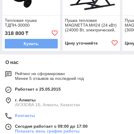
Тепловая пушка
Пушка тепловая
Пушк
ТДПН-30000
MAGNETTA MH24 (24 кВт)
MAG
(24000 Вт, электрический,
(300
318 800
₸
380 В, 1600 м3/ч)
380 
Цену уточняйте
Цен
Купить
О нас
Рейтинг не сформирован
Менее 5 отзывов за последний год
Работает с 25.05.2015
г. Алматы
АУЭЗОВА 1Б, Алматы, Казахстан
Контакты
Сегодня работает с 09:00 до 17:00
Показать весь график работы