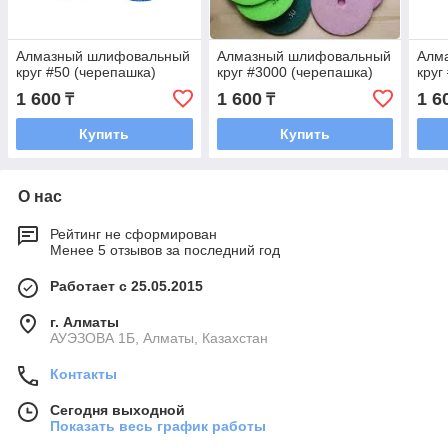
Алмазный шлифовальный
Алмазный шлифовальный
Алм
круг #50 (черепашка)
круг #3000 (черепашка)
круг
1 600
1 600
1 6
₸
₸
Купить
Купить
О нас
Рейтинг не сформирован
Менее 5 отзывов за последний год
Работает с 25.05.2015
г. Алматы
АУЭЗОВА 1Б, Алматы, Казахстан
Контакты
Сегодня выходной
Показать весь график работы