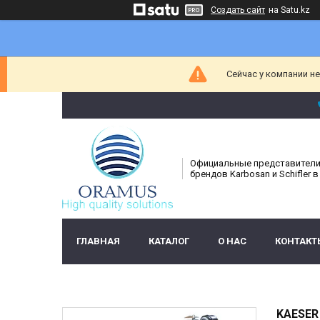
Создать сайт
на Satu.kz
Сейчас у компании н
Официальные представител
брендов Karbosan и Schifler в
ГЛАВНАЯ
КАТАЛОГ
О НАС
КОНТАКТ
KAESER