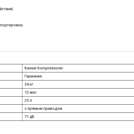
йствий;
спортировки;
Kaeser Kompressoren
Германия
34 кг
12 мес
25 л
с прямым приводом
71 дБ