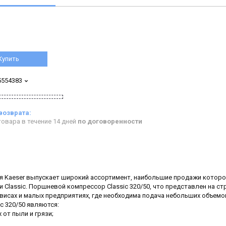
Купить
5554383
овара в течение 14 дней
по договоренности
 Kaeser выпускает широкий ассортимент, наибольшие продажи которо
lassic. Поршневой компрессор Classic 320/50, что представлен на ст
висах и малых предприятиях, где необходима подача небольших объемо
c 320/50 являются:
от пыли и грязи;