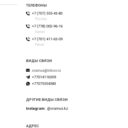
+7 (707) 555-43-83
Руслан
+7 (778) 002-96-16
Ерлан
+7 (701) 411-63-09
Ринат
oramus@inbox.ru
+77014116309
+77075554383
ДРУГИЕ ВИДЫ СВЯЗИ
Instagram
@oramus.kz