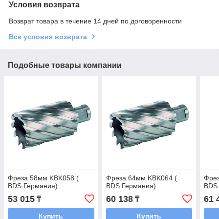
Условия возврата
Возврат товара в течение 14 дней по договоренности
Все условия возврата
Подобные товары компании
Фреза 58мм KBK058 (
Фреза 64мм KBK064 (
Фрез
BDS Германия)
BDS Германия)
BDS
53 015
60 138
61 
₸
₸
Купить
Купить