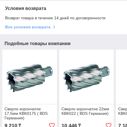
Условия возврата
Возврат товара в течение 14 дней по договоренности
Все условия возврата
Подобные товары компании
Сверло корончатое
Сверло корончатое 22мм
Свер
17,5мм KBK0175 ( BDS
KBK022 ( BDS Германия)
KBK0
Германия)
9 210
10 446
7 1
₸
₸