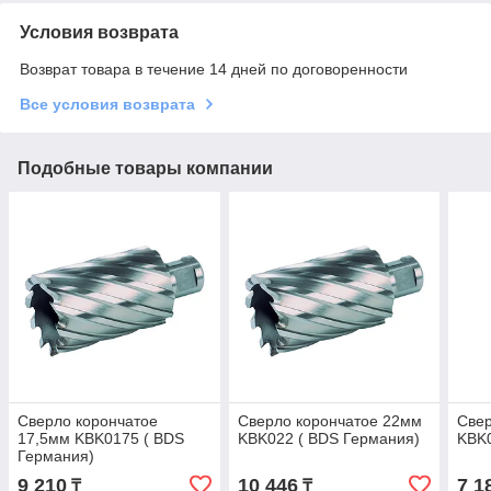
Условия возврата
Возврат товара в течение 14 дней по договоренности
Все условия возврата
Подобные товары компании
Сверло корончатое
Сверло корончатое 22мм
Свер
17,5мм KBK0175 ( BDS
KBK022 ( BDS Германия)
KBK0
Германия)
9 210
10 446
7 1
₸
₸