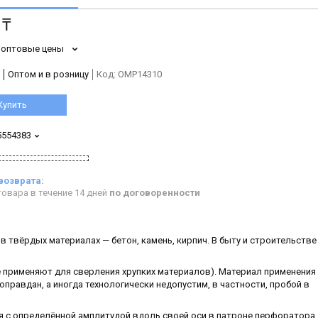
 ₸
 оптовые цены
Оптом и в розницу
Код:
OMP14310
Купить
5554383
овара в течение 14 дней
по договоренности
 твёрдых материалах — бетон, камень, кирпич. В быту и строительстве
е применяют для сверления хрупких материалов). Материал применения 
правдан, а иногда технологически недопустим, в частности, пробой в
ся с определённой амплитудой вдоль своей оси в патроне перфоратора