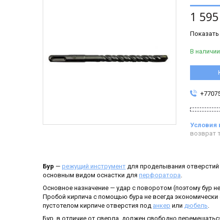
1 595
Показать
В наличии
+7707
возврат т
Бур
—
режущий инструмент
для проделывания отверстий в
основным видом оснастки для
перфоратора
.
Основное назначение — удар с поворотом (поэтому бур н
Пробой кирпича с помощью бура не всегда экономически о
пустотелом кирпиче отверстия под
анкер
или
дюбель
.
Бур, в отличие от сверла, должен свободно перемещать