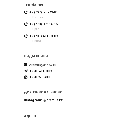
+7 (707) 555-43-83
Руслан
+7 (778) 002-96-16
Ерлан
+7 (701) 411-63-09
Ринат
oramus@inbox.ru
+77014116309
+77075554383
ДРУГИЕ ВИДЫ СВЯЗИ
Instagram
@oramus.kz