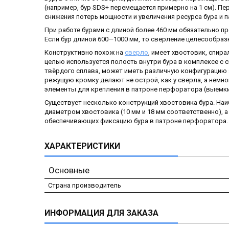
(например, бур SDS+ перемещается примерно на 1 см). Пе
снижения потерь мощности и увеличения ресурса бура и п
При работе бурами с длиной более 460 мм обязательно п
Если бур длиной 600—1000 мм, то сверление целесообразн
Конструктивно похож на
сверло
, имеет хвостовик, спир
целью используется полость внутри бура в комплексе с 
твёрдого сплава, может иметь различную конфигурацию
режущую кромку делают не острой, как у сверла, а немно
элементы для крепления в патроне перфоратора (выемки
Существует несколько конструкций хвостовика бура. На
диаметром хвостовика (10 мм и 18 мм соответственно),
обеспечивающих фиксацию бура в патроне перфоратора.
ХАРАКТЕРИСТИКИ
Основные
Страна производитель
ИНФОРМАЦИЯ ДЛЯ ЗАКАЗА