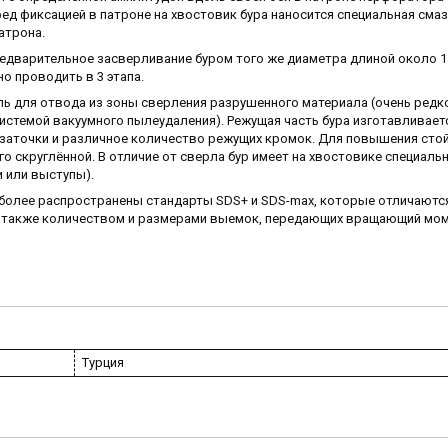
ред фиксацией в патроне на хвостовик бура наносится специальная сма
атрона.
редварительное засверливание буром того же диаметра длиной около 1
о проводить в 3 этапа.
аль для отвода из зоны сверления разрушенного материала (очень редко
системой вакуумного пылеудаления). Режущая часть бура изготавливает
 заточки и различное количество режущих кромок. Для повышения сто
го скруглённой. В отличие от сверла бур имеет на хвостовике специаль
 или выступы).
иболее распространены стандарты SDS+ и SDS-max, которые отличаютс
 а также количеством и размерами выемок, передающих вращающий мом
Турция