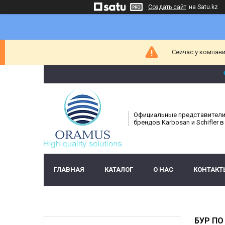
Создать сайт
на Satu.kz
Сейчас у компани
Официальные представител
брендов Karbosan и Schifler в
ГЛАВНАЯ
КАТАЛОГ
О НАС
КОНТАКТ
БУР ПО