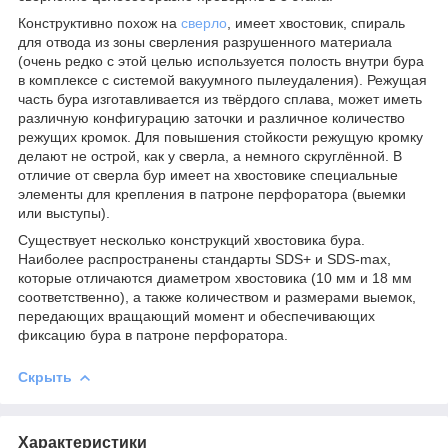
Конструктивно похож на
сверло
, имеет хвостовик, спираль
для отвода из зоны сверления разрушенного материала
(очень редко с этой целью используется полость внутри бура
в комплексе с системой вакуумного пылеудаления). Режущая
часть бура изготавливается из твёрдого сплава, может иметь
различную конфигурацию заточки и различное количество
режущих кромок. Для повышения стойкости режущую кромку
делают не острой, как у сверла, а немного скруглённой. В
отличие от сверла бур имеет на хвостовике специальные
элементы для крепления в патроне перфоратора (выемки
или выступы).
Существует несколько конструкций хвостовика бура.
Наиболее распространены стандарты SDS+ и SDS-max,
которые отличаются диаметром хвостовика (10 мм и 18 мм
соответственно), а также количеством и размерами выемок,
передающих вращающий момент и обеспечивающих
фиксацию бура в патроне перфоратора.
Скрыть
Характеристики