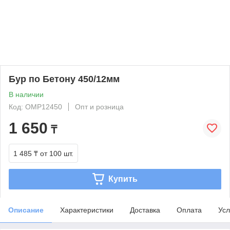
Бур по Бетону 450/12мм
В наличии
Код: OMP12450
Опт и розница
1 650
₸
1 485 ₸
от 100 шт.
Купить
Описание
Характеристики
Доставка
Оплата
Усл