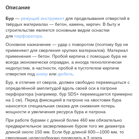
Описание
Бур
—
режущий инструмент
для проделывания отверстий в
твёрдых материалах — бетон, камень, кирпич. В быту и
строительстве является основным видом оснастки
для
перфоратора
.
Основное назначение — удар с поворотом (поэтому бур не
применяют для сверления хрупких материалов). Материал
применения — бетон. Пробой кирпича с помощью бура не
всегда экономически оправдан, а иногда технологически
недопустим, в частности, пробой в пустотелом кирпиче
отверстия под
анкер
или
дюбель
.
Бур, в отличие от сверла, должен свободно перемещаться с
определённой амплитудой вдоль своей оси в патроне
перфоратора (например, бур SDS+ перемещается примерно
на 1 см). Перед фиксацией в патроне на хвостовик бура
наносится специальная смазка для снижения потерь
мощности и увеличения ресурса бура и патрона.
При работе бурами с длиной более 460 мм обязательно
предварительное засверливание буром того же диаметра
длиной около 150 мм. Если бур длиной 600—1000 мм, то
сверление целесообразно проводить в 3 этапа.