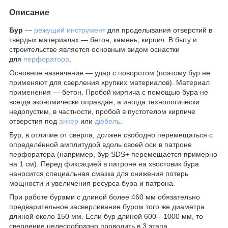
Описание
Бур
—
режущий инструмент
для проделывания отверстий в
твёрдых материалах — бетон, камень, кирпич. В быту и
строительстве является основным видом оснастки
для
перфоратора
.
Основное назначение — удар с поворотом (поэтому бур не
применяют для сверления хрупких материалов). Материал
применения — бетон. Пробой кирпича с помощью бура не
всегда экономически оправдан, а иногда технологически
недопустим, в частности, пробой в пустотелом кирпиче
отверстия под
анкер
или
дюбель
.
Бур, в отличие от сверла, должен свободно перемещаться с
определённой амплитудой вдоль своей оси в патроне
перфоратора (например, бур SDS+ перемещается примерно
на 1 см). Перед фиксацией в патроне на хвостовик бура
наносится специальная смазка для снижения потерь
мощности и увеличения ресурса бура и патрона.
При работе бурами с длиной более 460 мм обязательно
предварительное засверливание буром того же диаметра
длиной около 150 мм. Если бур длиной 600—1000 мм, то
сверление целесообразно проводить в 3 этапа.