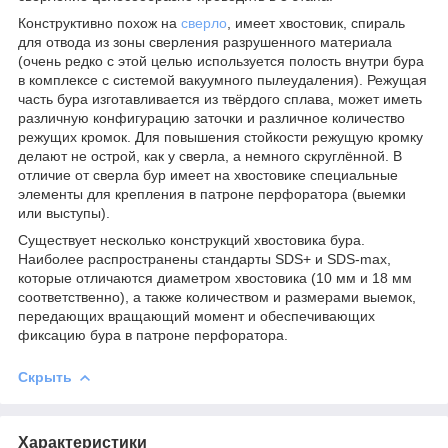
Конструктивно похож на
сверло
, имеет хвостовик, спираль
для отвода из зоны сверления разрушенного материала
(очень редко с этой целью используется полость внутри бура
в комплексе с системой вакуумного пылеудаления). Режущая
часть бура изготавливается из твёрдого сплава, может иметь
различную конфигурацию заточки и различное количество
режущих кромок. Для повышения стойкости режущую кромку
делают не острой, как у сверла, а немного скруглённой. В
отличие от сверла бур имеет на хвостовике специальные
элементы для крепления в патроне перфоратора (выемки
или выступы).
Существует несколько конструкций хвостовика бура.
Наиболее распространены стандарты SDS+ и SDS-max,
которые отличаются диаметром хвостовика (10 мм и 18 мм
соответственно), а также количеством и размерами выемок,
передающих вращающий момент и обеспечивающих
фиксацию бура в патроне перфоратора.
Скрыть
Характеристики