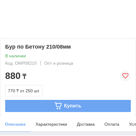
Бур по Бетону 210/08мм
В наличии
Код: OMP08210
Опт и розница
880
₸
770 ₸
от 250 шт.
Купить
Описание
Характеристики
Доставка
Оплата
Усл