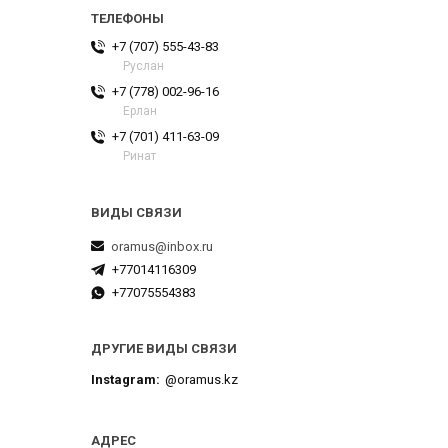
+7 (707) 555-43-83
Руслан
+7 (778) 002-96-16
Ерлан
+7 (701) 411-63-09
Ринат
oramus@inbox.ru
+77014116309
+77075554383
ДРУГИЕ ВИДЫ СВЯЗИ
Instagram
@oramus.kz