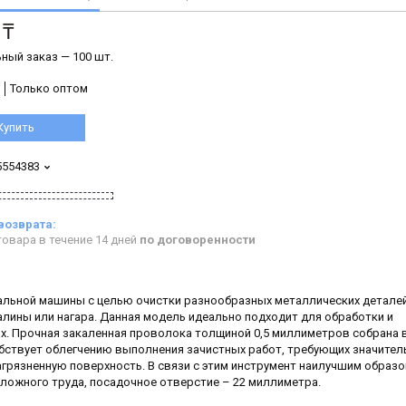
 ₸
ный заказ — 100 шт.
Только оптом
Купить
5554383
овара в течение 14 дней
по договоренности
альной машины с целью очистки разнообразных металлических деталей
калины или нагара. Данная модель идеально подходит для обработки и
. Прочная закаленная проволока толщиной 0,5 миллиметров собрана в
обствует облегчению выполнения зачистных работ, требующих значител
грязненную поверхность. В связи с этим инструмент наилучшим образ
сложного труда, посадочное отверстие – 22 миллиметра.