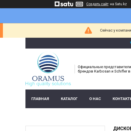
Создать сайт
на Satu.kz
Сейчас у компани
Официальные представител
брендов Karbosan и Schifler в
ГЛАВНАЯ
КАТАЛОГ
О НАС
КОНТАКТ
ДИСКОВ