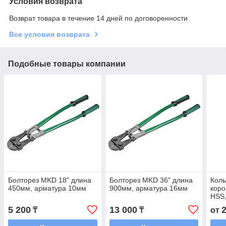
Условия возврата
Возврат товара в течение 14 дней по договоренности
Все условия возврата
Подобные товары компании
Болторез MKD 18" длина
Болторез MKD 36" длина
Коль
450мм, арматура 10мм
900мм, арматура 16мм
коро
HSS,
мм.
5 200
13 000
₸
₸
от