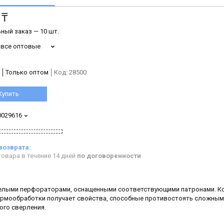
 ₸
ный заказ — 10 шт.
 все оптовые
Только оптом
Код:
28500
Купить
0029616
овара в течение 14 дней
по договоренности
желыми перфораторами, оснащенными соответствующими патронами. К
термообработки получает свойства, способные противостоять сложным
ого сверления.