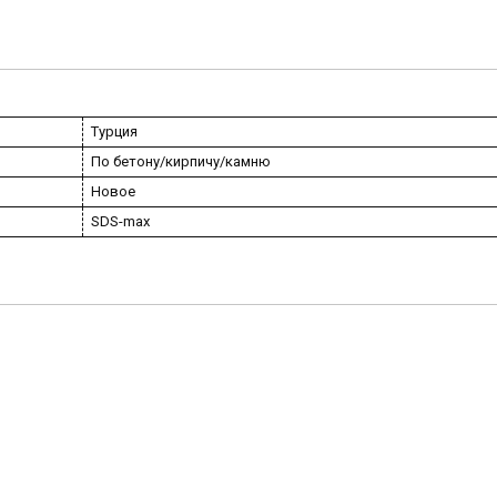
Турция
По бетону/кирпичу/камню
Новое
SDS-max