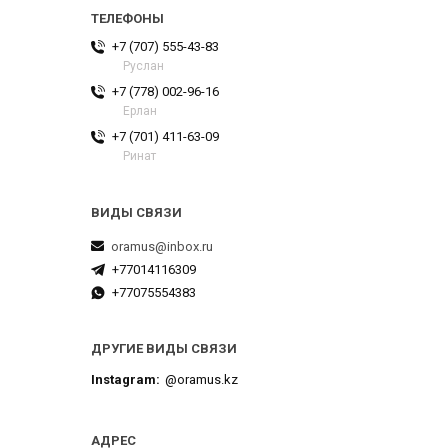
+7 (707) 555-43-83
Руслан
+7 (778) 002-96-16
Ерлан
+7 (701) 411-63-09
Ринат
oramus@inbox.ru
+77014116309
+77075554383
ДРУГИЕ ВИДЫ СВЯЗИ
Instagram
@oramus.kz