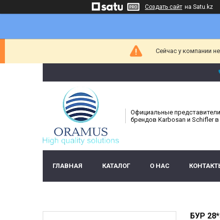
Создать сайт
на Satu.kz
Сейчас у компании н
Официальные представител
брендов Karbosan и Schifler в
ГЛАВНАЯ
КАТАЛОГ
О НАС
КОНТАКТ
БУР 28