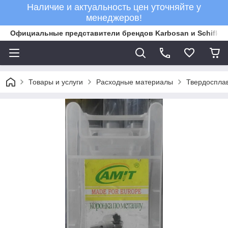
Наличие и актуальность цен уточняйте у
менеджеров!
Официальные представители брендов Karbosan и Schifler 
Товары и услуги
Расходные материалы
Твердосплав