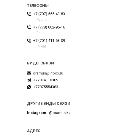
+7 (707) 555-43-83
Руслан
+7 (778) 002-96-16
Ерлан
+7 (701) 411-63-09
Ринат
oramus@inbox.ru
+77014116309
+77075554383
ДРУГИЕ ВИДЫ СВЯЗИ
Instagram
@oramus.kz