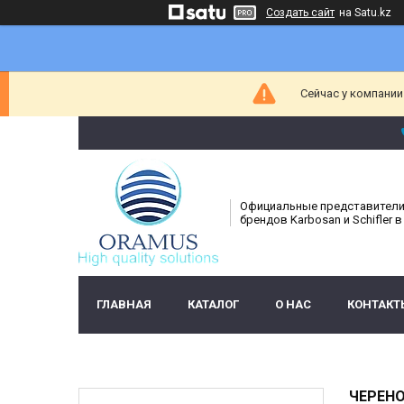
Создать сайт
на Satu.kz
Сейчас у компании
Официальные представител
брендов Karbosan и Schifler в
ГЛАВНАЯ
КАТАЛОГ
О НАС
КОНТАКТ
ЧЕРЕН