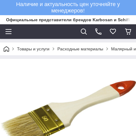
Наличие и актуальность цен уточняйте у
менеджеров!
Официальные представители брендов Karbosan и Schifler 
Товары и услуги
Расходные материалы
Малярный и