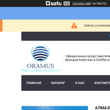
Создать сайт
на Satu.kz
Сейчас у компани
Официальные представител
брендов Karbosan и Schifler в
ГЛАВНАЯ
КАТАЛОГ
О НАС
КОНТАКТ
АЛМАЗН