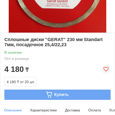
Сплошные диски "GERAT" 230 мм Standart
7мм, посадочное 25,4/22,23
В наличии
Опт и розница
4 180
₸
4 180 ₸
от 20 шт.
Купить
Описание
Характеристики
Доставка
Оплата
Усл