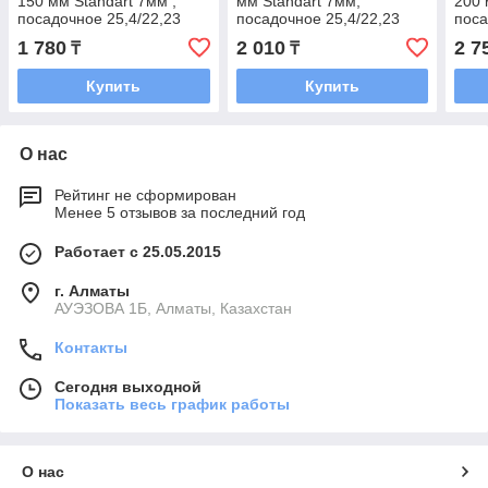
150 мм Standart 7мм ,
мм Standart 7мм,
200 
посадочное 25,4/22,23
посадочное 25,4/22,23
поса
1 780
2 010
2 7
₸
₸
Купить
Купить
О нас
Рейтинг не сформирован
Менее 5 отзывов за последний год
Работает с 25.05.2015
г. Алматы
АУЭЗОВА 1Б, Алматы, Казахстан
Контакты
Сегодня выходной
Показать весь график работы
О нас