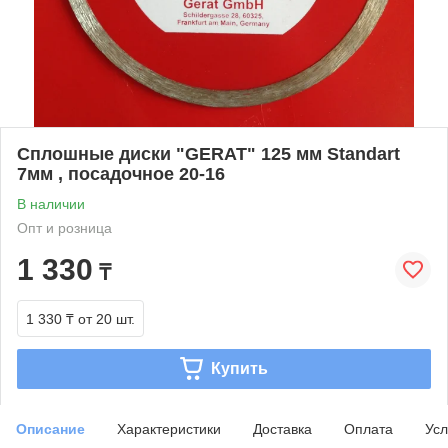
Сплошные диски "GERAT" 125 мм Standart
7мм , посадочное 20-16
В наличии
Опт и розница
1 330
₸
1 330 ₸
от 20 шт.
Купить
Описание
Характеристики
Доставка
Оплата
Усл