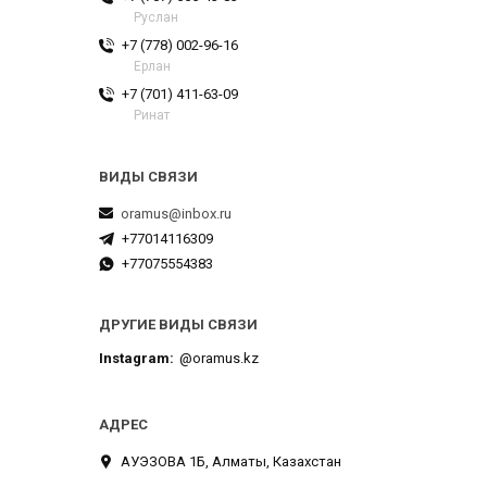
Руслан
+7 (778) 002-96-16
Ерлан
+7 (701) 411-63-09
Ринат
oramus@inbox.ru
+77014116309
+77075554383
ДРУГИЕ ВИДЫ СВЯЗИ
Instagram
@oramus.kz
АУЭЗОВА 1Б, Алматы, Казахстан