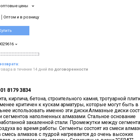
 оптовые цены
Оптом и в розницу
Купить
0029616
овара в течение 14 дней
по договоренности
301 8179 3834
а, кирпича, бетона, строительного камня, тротуарной плит
 менее критичен к кускам арматуры, которые могут быть в
ьнее использовать именно эти диски.Алмазные диски сост
 и сегментов наполненных алмазами. Стальное основание
работанной закаленной стали. Промежутки между сегмент
духа во время работы. Сегменты состоят из смеси алмаз
 смесь алмазов с пудрой нагревается до очень высоких