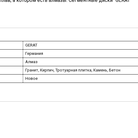
плав, а котором есть алмазы. Сегментные диски "GERAT"
GERAT
Германия
Алмаз
Гранит, Кирпич, Тротуарная плитка, Камень, Бетон
Новое