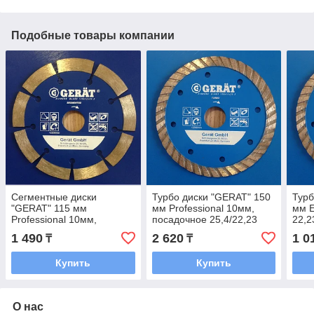
Подобные товары компании
Сегментные диски
Турбо диски "GERAT" 150
Турб
"GERAT" 115 мм
мм Professional 10мм,
мм E
Professional 10мм,
посадочное 25,4/22,23
22,2
посадочное 22,23
1 490
2 620
1 0
₸
₸
Купить
Купить
О нас