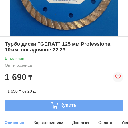
Турбо диски "GERAT" 125 мм Professional
10мм, посадочное 22,23
В наличии
Опт и розница
1 690
₸
1 690 ₸
от 20 шт.
Купить
Описание
Характеристики
Доставка
Оплата
Усл