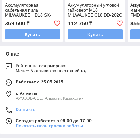
Аккумуляторная
Аккумуляторный угловой
Акку
сабельная пила
гайковерт М18
магн
MILWAUKEE HD18 SX-
MILWAUKEE C18 DD-202C
FMD
402C
369 600
112 750
855
₸
₸
Купить
Купить
О нас
Рейтинг не сформирован
Менее 5 отзывов за последний год
Работает с 25.05.2015
г. Алматы
АУЭЗОВА 1Б, Алматы, Казахстан
Контакты
Сегодня работает с 09:00 до 17:00
Показать весь график работы