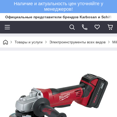
Наличие и актуальность цен уточняйте у
менеджеров!
Официальные представители брендов Karbosan и Schifler 
Товары и услуги
Электроинструменты всех видов
Mi