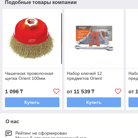
Подобные товары компании
Чашечная проволочная
Набор ключей 12
Набо
щетка Orient 100мм
предметов Orient
пред
1 096
11 539
₸
от
₸
от
Купить
Купить
О нас
Рейтинг не сформирован