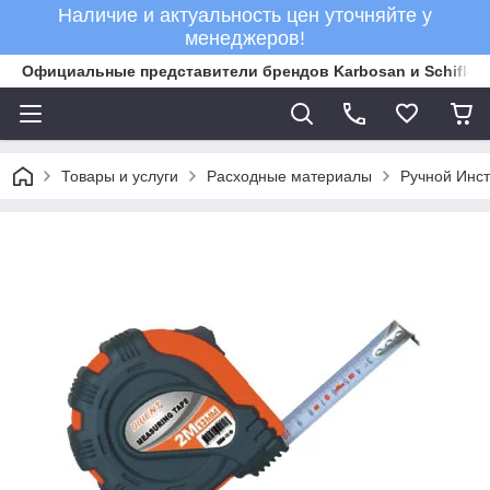
Наличие и актуальность цен уточняйте у
менеджеров!
Официальные представители брендов Karbosan и Schifler 
Товары и услуги
Расходные материалы
Ручной Инс