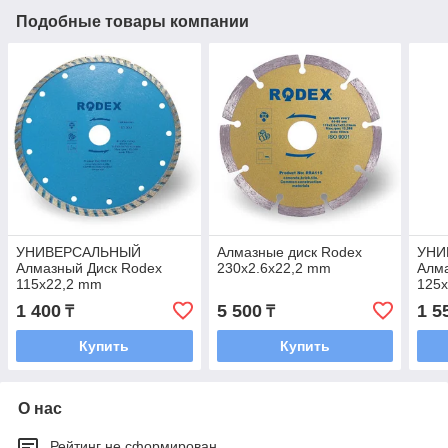
Подобные товары компании
УНИВЕРСАЛЬНЫЙ
Алмазные диск Rodex
УНИ
Алмазный Диск Rodex
230x2.6x22,2 mm
Алма
115x22,2 mm
125
1 400
5 500
1 5
₸
₸
Купить
Купить
О нас
Рейтинг не сформирован