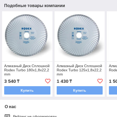
Подобные товары компании
Алмазный Диск Сплошной
Алмазный Диск Сплошной
Алм
Rodex Turbo 180x1,8х22,2
Rodex Turbo 125x1,8х22,2
Rode
mm
mm
3 540
1 430
1 5
₸
₸
Купить
Купить
О нас
Рейтинг не сформирован