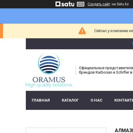
Создать сайт
на Satu.kz
Сейчас у компании н
Официальные представител
брендов Karbosan и Schifler в
ГЛАВНАЯ
КАТАЛОГ
О НАС
КОНТАКТ
АЛМАЗН