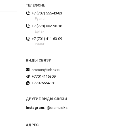
+7 (707) 555-43-83
Руслан
+7 (778) 002-96-16
Ерлан
+7 (701) 411-63-09
Ринат
oramus@inbox.ru
+77014116309
+77075554383
ДРУГИЕ ВИДЫ СВЯЗИ
Instagram
@oramus.kz