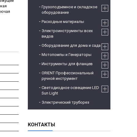
режущей
ская
Грузоподъемное и складское
лючая
оборудование
Расходные материалы
Электроинструменты всех
видов
Оборудование для дома и сада
Мотопомпы и Генераторы
Инструменты для фланцев
ORIENT Профессиональный
ручной инструмент
Светодиодное освещение LED
Sun Light
Электрический труборез
КОНТАКТЫ