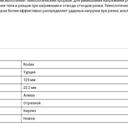
ими выполнены технологические прорези: для уменьшения напряжения 
ия тела и резцов при нагревании и отвода отходов резки. Технологиче
орая более эффективно распределяет ударные нагрузки при резке, иск
Rodex
Турция
125 мм
22.2 мм
Алмаз
Отрезной
Кирпич
Новое