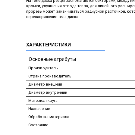
На теле диска резцы располагаются секторами, между н
кромки, улучшения отвода тепла, для линейного расширен
прорезь может заканчиваться радиусной расточкой, кот
перенапряжение тела диска.
ХАРАКТЕРИСТИКИ
Основные атрибуты
Производитель
Страна производитель
Диаметр внешний
Диаметр внутренний
Материал круга
Назначение
Обработка материала
Состояние