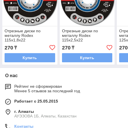
Отрезные диски по
Отрезные диски по
Отре
металлу Rodex
металлу Rodex
мет
115x1,8x22
115x2,5x22
125x
270
270
270
₸
₸
Купить
Купить
О нас
Рейтинг не сформирован
Менее 5 отзывов за последний год
Работает с 25.05.2015
г. Алматы
АУЭЗОВА 1Б, Алматы, Казахстан
Контакты