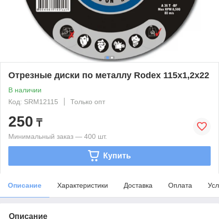
Отрезные диски по металлу Rodex 115x1,2x22
В наличии
Код: SRM12115
Только опт
250
₸
Минимальный заказ — 400 шт.
Купить
Описание
Характеристики
Доставка
Оплата
Усл
Описание