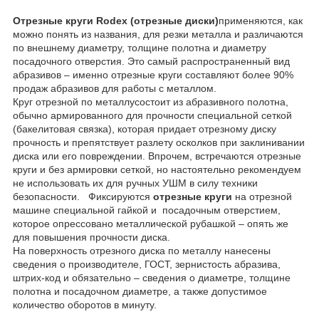
Отрезные круги Rodex (отрезные диски)
применяются, как
можно понять из названия, для резки металла и различаются
по внешнему диаметру, толщине полотна и диаметру
посадочного отверстия. Это самый распространенный вид
абразивов – именно отрезные круги составляют более 90%
продаж абразивов для работы с металлом.
Круг отрезной по металлусостоит из абразивного полотна,
обычно армированного для прочности специальной сеткой
(бакелитовая связка), которая придает отрезному диску
прочность и препятствует разлету осколков при заклинивании
диска или его повреждении. Впрочем, встречаются отрезные
круги и без армировки сеткой, но настоятельно рекомендуем
не использовать их для ручных УШМ в силу техники
безопасности. Фиксируются
отрезные круги
на отрезной
машине специальной гайкой и посадочным отверстием,
которое опрессовано металлической рубашкой – опять же
для повышения прочности диска.
На поверхность отрезного диска по металлу нанесены
сведения о производителе, ГОСТ, зернистость абразива,
штрих-код и обязательно – сведения о диаметре, толщине
полотна и посадочном диаметре, а также допустимое
количество оборотов в минуту.