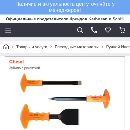
Наличие и актуальность цен уточняйте у
менеджеров!
Официальные представители брендов Karbosan и Schifler 
Товары и услуги
Расходные материалы
Ручной Инс