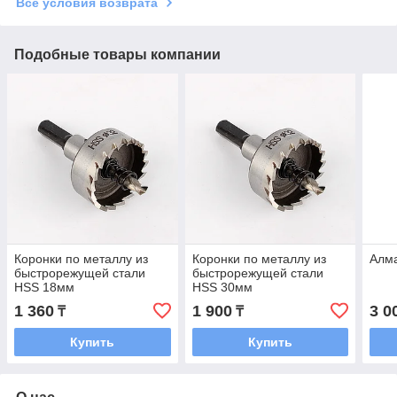
Все условия возврата
Подобные товары компании
Коронки по металлу из
Коронки по металлу из
Алма
быстрорежущей стали
быстрорежущей стали
HSS 18мм
HSS 30мм
1 360
1 900
3 0
₸
₸
Купить
Купить