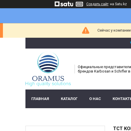
Создать сайт
на Satu.kz
Сейчас у компании
Официальные представител
брендов Karbosan и Schifler в
ГЛАВНАЯ
КАТАЛОГ
О НАС
КОНТАКТ
TCT КО