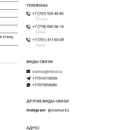
+7 (707) 555-43-83
Руслан
+7 (778) 002-96-16
Ерлан
я сталь,
+7 (701) 411-63-09
Ринат
oramus@inbox.ru
+77014116309
+77075554383
ДРУГИЕ ВИДЫ СВЯЗИ
Instagram
@oramus.kz