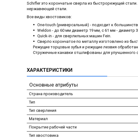
Schifler это корончатые сверла из быстрорежущей стали
нержавеющей стали.
Все виды хвостовиков:
One-touch (универсальный) - подходит к большинств
Weldon - до 60 мм диаметр 19 мм, с 61 мм - диаметр 3
Quick-in - для сверлильных машин Fein.
Сверло корончатое по металлу изготовлено из бы
Режущие торцовые зубья и режущие лезвия обработан
Стружечные канавки отшлифованы для улучшенного о
ХАРАКТЕРИСТИКИ
Основные атрибуты
Страна производитель
Тип
Тип сверления
Материал
Покрытие рабочей части
Тип хвостовика