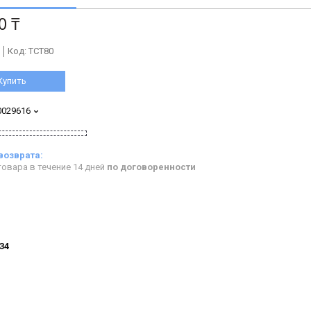
0 ₸
Код:
ТСТ80
Купить
0029616
овара в течение 14 дней
по договоренности
834