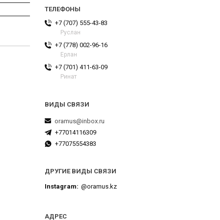
+7 (707) 555-43-83
Руслан
+7 (778) 002-96-16
Ерлан
+7 (701) 411-63-09
Ринат
oramus@inbox.ru
+77014116309
+77075554383
ДРУГИЕ ВИДЫ СВЯЗИ
Instagram
@oramus.kz