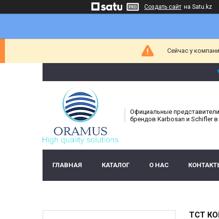
Создать сайт
на Satu.kz
Сейчас у компани
Официальные представител
брендов Karbosan и Schifler в
ГЛАВНАЯ
КАТАЛОГ
О НАС
КОНТАКТ
TCT КО