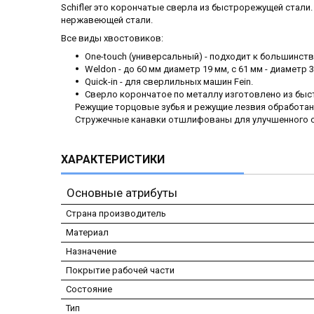
Schifler это корончатые сверла из быстрорежущей стали
нержавеющей стали.
Все виды хвостовиков:
One-touch (универсальный) - подходит к большинств
Weldon - до 60 мм диаметр 19 мм, с 61 мм - диаметр 3
Quick-in - для сверлильных машин Fein.
Сверло корончатое по металлу изготовлено из бы
Режущие торцовые зубья и режущие лезвия обработан
Стружечные канавки отшлифованы для улучшенного о
ХАРАКТЕРИСТИКИ
Основные атрибуты
Страна производитель
Материал
Назначение
Покрытие рабочей части
Состояние
Тип