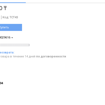
0 ₸
Код:
ТСТ43
Купить
0029616
овара в течение 14 дней
по договоренности
834