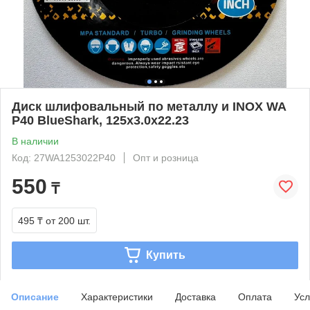
Диск шлифовальный по металлу и INOX WA
Р40 BlueShark, 125x3.0x22.23
В наличии
Код: 27WA1253022P40
Опт и розница
550
₸
495 ₸
от 200 шт.
Купить
Описание
Характеристики
Доставка
Оплата
Усл